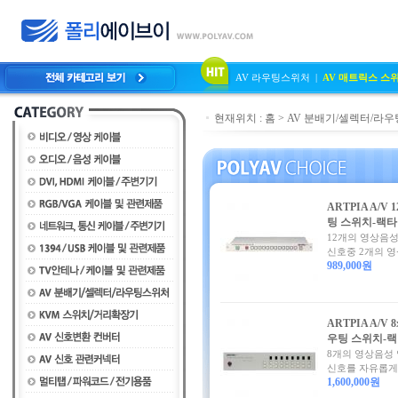
AV 라우팅스위처
|
AV 매트릭스 스
현재위치 :
홈
>
AV 분배기/셀렉터/라
ARTPIA A/V 1
팅 스위치-랙
12개의 영상음성
신호중 2개의 영
989,000원
ARTPIA A/V 8
우팅 스위치-
8개의 영상음성
신호를 자유롭게 
1,600,000원