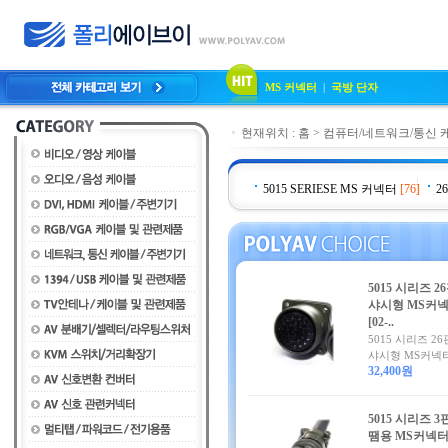
MS 커넥터
|
국방 단자
현재위치 :
홈
>
컴퓨터/네트워크/통신 
5015 SERIESE MS 커넥터
[76]
2
5015 시리즈 2
샤시형 MS커
[02-..
5015 시리즈 26
샤시형 MS커넥터,
32,400원
5015 시리즈 3
땜용 MS커넥터[