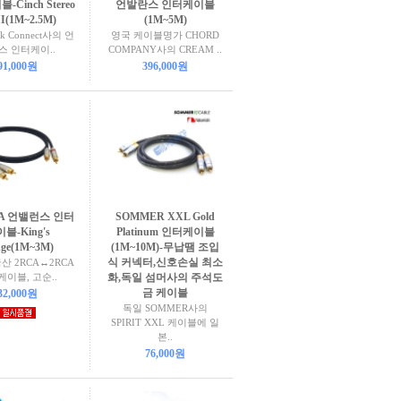
Cinch Stereo
언발란스 인터케이블
I(1M~2.5M)
(1M~5M)
k Connect사의 언
영국 케이블명가 CHORD
스 인터케이..
COMPANY사의 CREAM ..
91,000원
396,000원
CA 언밸런스 인터
SOMMER XXL Gold
블-King's
Platinum 인터케이블
dge(1M~3M)
(1M~10M)-무납땜 조입
식 커넥터,신호손실 최소
산 2RCA↔2RCA
이블, 고순..
화,독일 섬머사의 주석도
금 케이블
32,000원
독일 SOMMER사의
SPIRIT XXL 케이블에 일
본..
76,000원