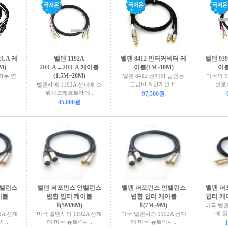
CA 케
벨덴 1192A
벨덴 8412 인터커넥터 케
벨덴 93
M)
2RCA↔2RCA 케이블
이블(1M~10M)
이블
(1.5M~20M)
좌우 연
벨덴 8412 선재와 납땜용
미국의 
고급RCA 단자인 F..
선호하
벨덴社에 1192A 선재에 스
위치크래프트社에..
97,500원
45,000원
언밸런스
벨덴 퍼포먼스 언밸런스
벨덴 퍼포먼스 언밸런스
벨덴 퍼
이블
변환 인터 케이블
변환 인터 케이블
인터 케이
Ⅱ(5M/6M)
Ⅱ(7M~9M)
미국 벨덴
에 일
2A 선재
미국 벨덴사의 1192A 선재
미국 벨덴사의 1192A 선재
..
에 미국 뉴트릭사..
에 미국 뉴트릭사..
1