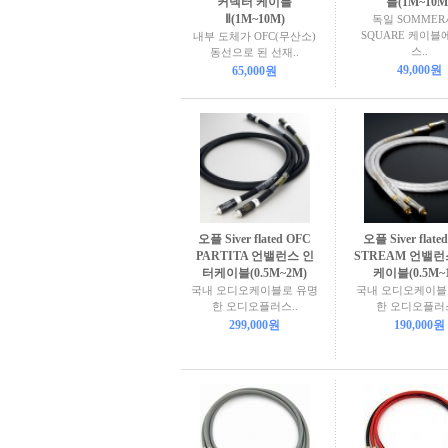
커넥터 케이블
블(1M~10M
Ⅱ(1M~10M)
독일 SOMME
SQUARE 케이블
내부 도체가 OFC(무산소)
스..
동선으로 된 선재..
49,000원
65,000원
오플 Siver flated OFC
오플 Siver flate
PARTITA 언밸런스 인
STREAM 언밸런
터케이블(0.5M~2M)
케이블(0.5M~
국내 오디오케이블로 유명
국내 오디오케이블
한 오디오플러스..
한 오디오플러스
299,000원
190,000원