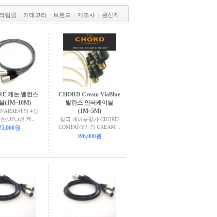
적립금
|
카테고리
|
브랜드
|
제조사
|
원산지
RE 캐논 밸런스
CHORD Cream ViaBlue
(1M~10M)
발란스 인터케이블
(1M~5M)
NARRE社의 4심
(OFC)선 케..
영국 케이블명가 CHORD
COMPANY사의 CREAM ..
75,000원
396,000원