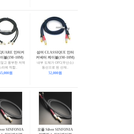
SQUARE 인터커
섬머 CLASSIQUE 인터
이블(1M~10M)
커넥터 케이블(1M~10M)
 않고 풍부한 저역
내부 도체가 OFC(무산소)
소리에 적합..
동선으로 된 선재..
65,000원
52,000원
ver SINFONIA
오플 Silver SINFONIA