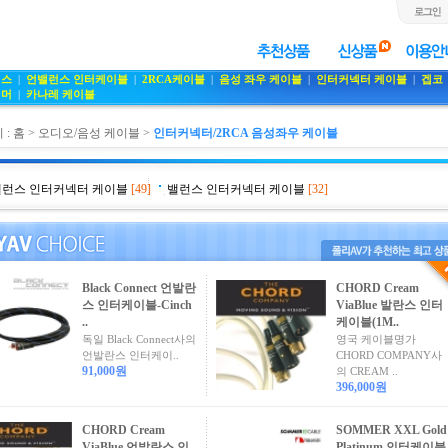
런스
|
언밸런스 인터케이블
|
2RCA케이블
|
음성 좌우 케이블
|
인터커넥터 케이블
|
겝코
섬머
|
카나레 케이블
 :
홈
>
오디오/음성 케이블
>
인터커넥터/2RCA 음성좌우 케이블
런스 인터커넥터 케이블
[49]
밸런스 인터커넥터 케이블
[32]
Black Connect 언발란
CHORD Cream
스 인터케이블-Cinch
ViaBlue 발란스 인터
..
케이블(1M..
독일 Black Connect사의
영국 케이블명가
언발란스 인터케이..
CHORD COMPANY사
91,000원
의 CREAM ..
396,000원
CHORD Cream
SOMMER XXL Gold
ViaBlue 언발란스 인
Platinum 인터케이블