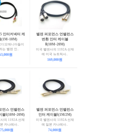
95 인터커넥터 케
벨덴 퍼포먼스 언밸런스
(1M~10M)
변환 인터 케이블
Ⅱ(10M~20M)
오디오매니아들이
는 벨덴 인..
미국 벨덴사의 1192A 선재
에 미국 뉴트릭사..
63,000원
169,000원
포먼스 언밸런스
벨덴 퍼포먼스 언밸런스
블Ⅰ(10M~20M)
인터 케이블Ⅰ(1M/2M)
사의 1192A 선재
미국 벨덴사의 1192A 선재
본 카나레사..
에 일본 카나레사..
75,000원
74,000원