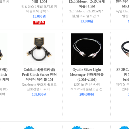
이블-1.5M
[2x5.5Mono↔2xRCA케
인터케이블-
M 짧은 케
이블]-1.5M
MKI
언발란스 2채널 오디오 케
이블로써 양쪽 55..
2x5.5Mono↔2xRCA케이
독일 Blac
블,앰프와 앰프간 또..
발란
15,000원
13,000원
드카벨)
Goldkabel(골드카벨)
Oyaide Silver Light
SF 2R
Cinch
Profi Cinch Stereo 인터
Messenger 인터케이블
케이
터 케이
커넥터 케이블-1M
(0.5M~2.5M)
bri
Quadruple 구조의 쉴드로
일본 노부나가사의
제작형 국
신호전송이 뛰어..
99.998%에 순은도금 선..
인터케
의 PC-
여 ..
159,000원
200,000원