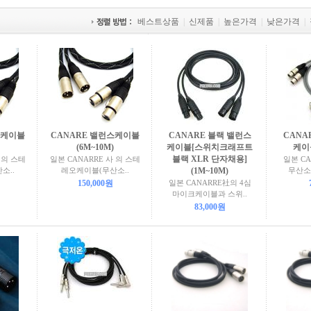
베스트상품
|
신제품
|
높은가격
|
낮은가격
|
스케이블
CANARE 밸런스케이블
CANARE 블랙 밸런스
CANA
(6M~10M)
케이블[스위치크래프트
케이블
블랙 XLR 단자채용]
 의 스테
일본 CANARRE 사 의 스테
일본 CA
소..
레오케이블(무산소..
(1M~10M)
무산소동
150,000원
일본 CANARRE社의 4심
마이크케이블과 스위..
83,000원