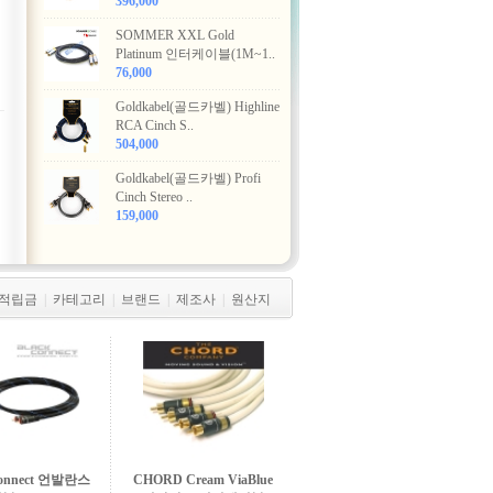
396,000
SOMMER XXL Gold
Platinum 인터케이블(1M~1..
76,000
Goldkabel(골드카벨) Highline
RCA Cinch S..
504,000
Goldkabel(골드카벨) Profi
Cinch Stereo ..
159,000
적립금
|
카테고리
|
브랜드
|
제조사
|
원산지
Connect 언발란스
CHORD Cream ViaBlue