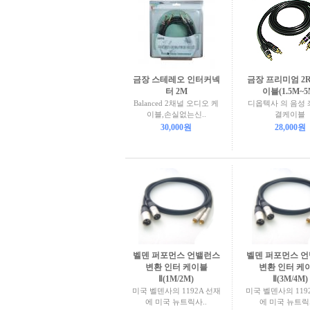
금장 스테레오 인터커넥
금장 프리미엄 2R
터 2M
이블(1.5M~5
Balanced 2채널 오디오 케
디옵텍사 의 음성 
이블,손실없는신..
결케이블
30,000원
28,000원
벨덴 퍼포먼스 언밸런스
벨덴 퍼포먼스 
변환 인터 케이블
변환 인터 케
Ⅱ(1M/2M)
Ⅱ(3M/4M)
미국 벨덴사의 1192A 선재
미국 벨덴사의 119
에 미국 뉴트릭사..
에 미국 뉴트릭사