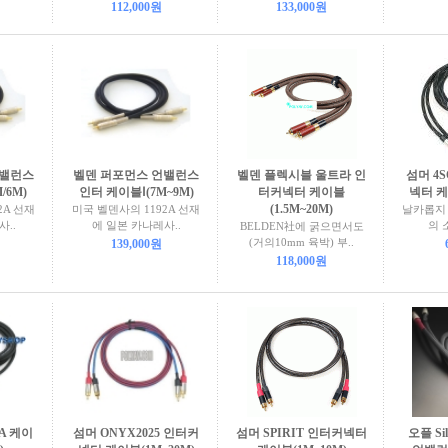
112,000원
133,000원
언밸런스
벨덴 퍼포먼스 언밸런스
벨덴 플렉시블 울트라 인
섬머 4
/6M)
인터 케이블Ⅰ(7M~9M)
터커넥터 케이블
넥터 케
(1.5M~20M)
2A 선재
미국 벨덴사의 1192A 선재
날카롭지
..
에 일본 카나레사..
의 
BELDEN社에 굵으면서도
(거의10mm 육박) 부..
139,000원
118,000원
A 케이
섬머 ONYX2025 인터커
섬머 SPIRIT 인터커넥터
오플 Sil