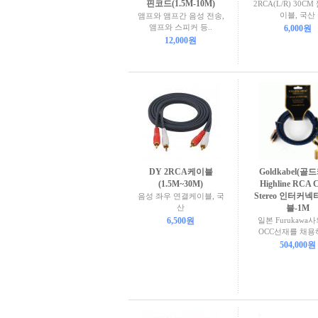
핀코드(1.5M-10M)
2RCA(L/R) 30C
이블, 국산
앰프와 앰프간 음성 전송,
앰프와 스피커 등..
6,000원
12,000원
DY 2RCA케이블
Goldkabel(골
(1.5M~30M)
Highline RCA 
Stereo 인터커넥
음성 좌우 연결케이블, 국
산
블-1M
6,500원
일본 Furukawa사
OCC선재를 채용하
504,000원