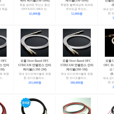
)
넥터 케이블(1M~20M)
케이블(1M~10M)
언밸런
(
R사의
독일 섬머社 무산소 동선
투명한 블랙색상에 외피에
에 독일
ONYX2025 MKII 선..
주석도금 무산소..
국내 오
한 
42,000원
52,000원
5
d OFC
오플 Siver flated OFC
오플 Siver flated OFC
오플 Ul
스 인터
STREAM 언밸런스 인터
STREAM 언밸런스 인터
OFC D
1M)
케이블(1.5M~2M)
케이블(3M~5M)
스
(0
로 유명
국내 오디오케이블로 유명
국내 오디오케이블로 유명
..
한 오디오플러스..
한 오디오플러스..
국내 오
한 
265,000원
380,000원
2