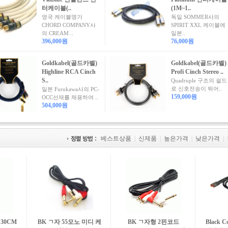
터케이블(..
(1M~1..
영국 케이블명가
독일 SOMMER사의
CHORD COMPANY사
SPIRIT XXL 케이블에
의 CREAM ..
일본..
396,000원
76,000원
Goldkabel(골드카벨)
Goldkabel(골드카벨)
Highline RCA Cinch
Profi Cinch Stereo ..
S..
Quadruple 구조의 쉴드
로 신호전송이 뛰어..
일본 Furukawa사의 PC-
159,000원
OCC선재를 채용하여 ..
504,000원
베스트상품
|
신제품
|
높은가격
|
낮은가격
|
30CM
BK ㄱ자 55모노 미디 케
BK ㄱ자형 2핀코드
Black 