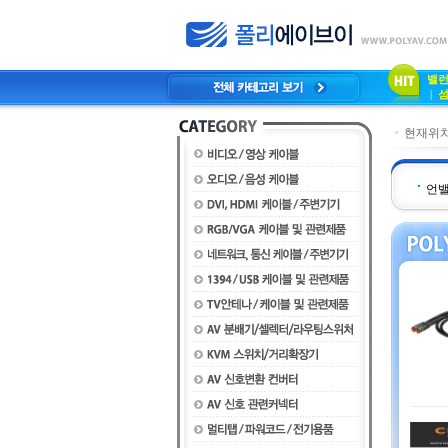
밸
|
현재위치
언밸